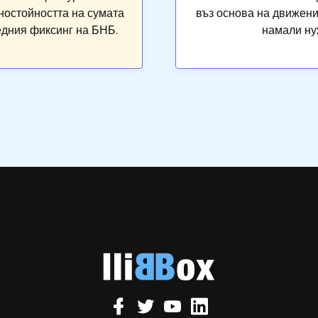
ностойността на сумата
въз основа на движени
едния фиксинг на БНБ.
намали ну