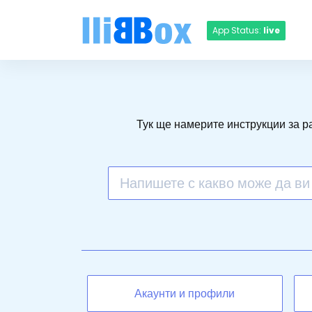
App Status:
live
Тук ще намерите инструкции за р
Акаунти и профили