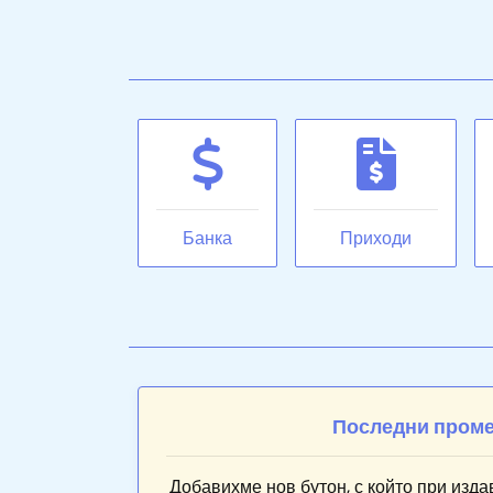
Банка
Приходи
Последни пром
Добавихме нов бутон, с който при изда