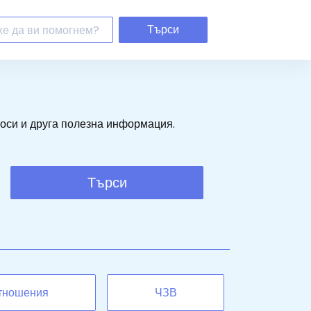
Търси
роси и друга полезна информация.
Търси
тношения
ЧЗВ