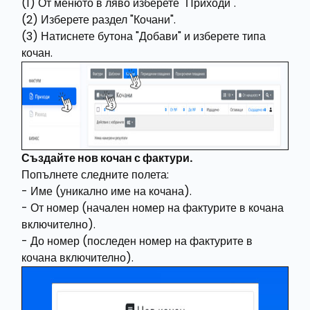
(1) От менюто в ляво изберете "Приходи".
(2) Изберете раздел "Кочани".
(3) Натиснете бутона "Добави" и изберете типа
кочан.
Създайте нов кочан с фактури.
Попълнете следните полета:
- Име (уникално име на кочана).
- От номер (начален номер на фактурите в кочана
включително).
- До номер (последен номер на фактурите в
кочана включително).