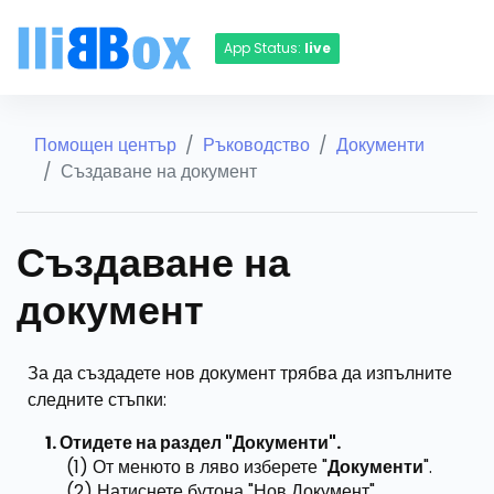
App Status:
live
Помощен център
Ръководство
Документи
Създаване на документ
Създаване на
документ
За да създадете нов документ трябва да изпълните
следните стъпки:
Отидете на раздел "Документи".
(1) От менюто в ляво изберете "
Документи
".
(2) Натиснете бутона "Нов Документ".