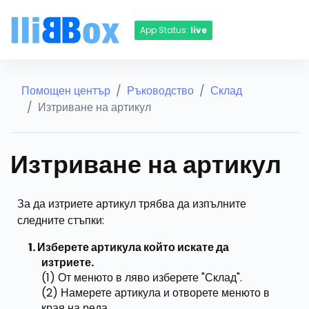
App Status:
live
Помощен център
Ръководство
Склад
Изтриване на артикул
Изтриване на артикул
За да изтриете артикул трябва да изпълните
следните стъпки:
Изберете артикула който искате да
изтриете.
(1) От менюто в ляво изберете "Склад".
(2) Намерете артикула и отворете менюто в
края на реда.